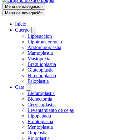
Menú de navegación
Menú de navegación
Inicio
Cuerpo
Liposuccion
Lipotransferencia
Abdominoplastia
Mamoplastia
Mastopexia
Braquioplastia
Gluteoplastia
Himenoplastia
Faloplastia
Cara
Blefaroplastia
Bichectomia
Cervicoplastia
Levantamiento de cejas
Lipopapada
Frontoplastia
Mentoplastia
Otoplastia
Rinoplastia